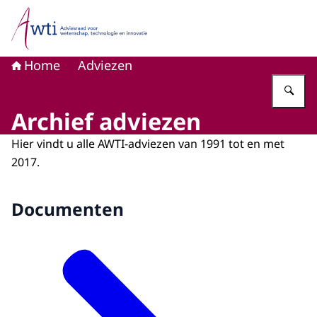
Naar de homepage van Adviesraad voor wetenschap, tech
Home
Adviezen
Vu
Archief adviezen
Hier vindt u alle AWTI-adviezen van 1991 tot en met
2017.
Documenten