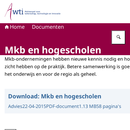
Naar de homepage van Adviesraad voor wetenschap, tech
Home
Documenten
Vu
Mkb en hogescholen
Mkb-ondernemingen hebben nieuwe kennis nodig en h
zicht hebben op de praktijk. Betere samenwerking is goe
het onderwijs en voor de regio als geheel.
Download:
Mkb en hogescholen
Advies
22-04-2015
PDF-document
1.13 MB
58 pagina's
Vergroot afbeelding Visualisatie advies 'Mkb en hogescholen'