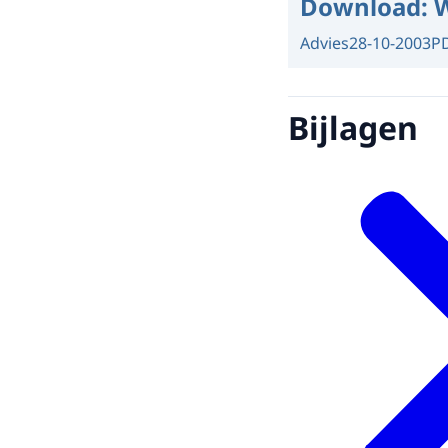
Download:
W
Advies
28-10-2003
P
Bijlagen