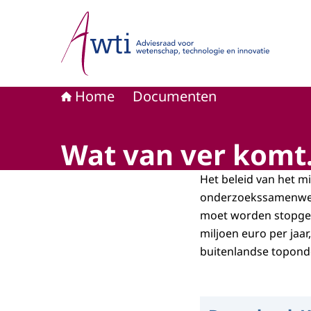
Naar de homepage van Adviesraad voor wetensc
Home
Documenten
Wat van ver komt.
Het beleid van het m
onderzoekssamenwerk
moet worden stopgez
miljoen euro per jaa
buitenlandse topond