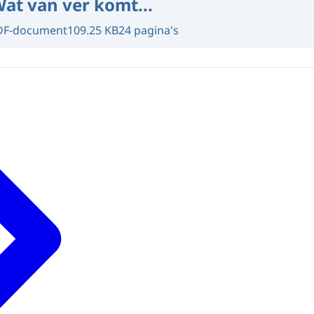
at van ver komt...
DF-document
109.25 KB
24 pagina's