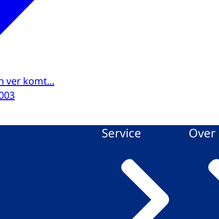
n ver komt...
003
Service
Over 