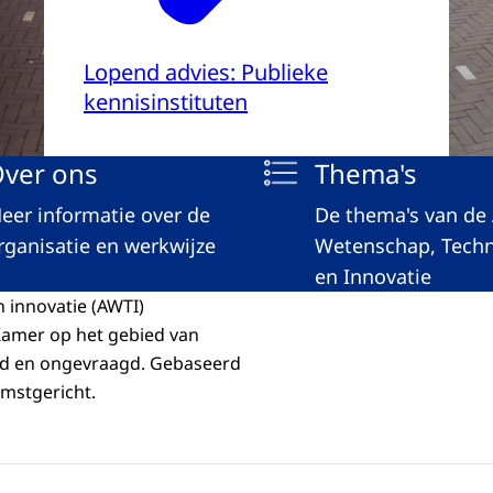
Lopend advies: Publieke
kennisinstituten
ver ons
Thema's
eer informatie over de
De thema's van de
rganisatie en werkwijze
Wetenschap, Techn
en Innovatie
 innovatie (AWTI)
Kamer op het gebied van
gd en ongevraagd. Gebaseerd
omstgericht.