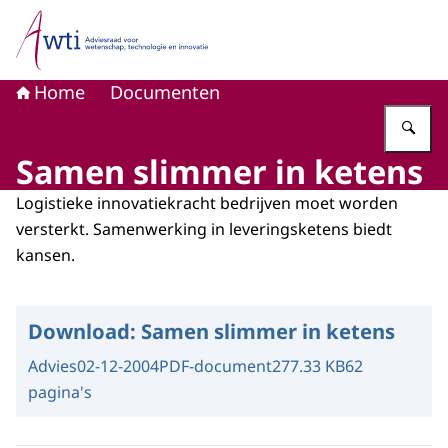
Naar de homepage van Adviesraad voor wetenschap, tech
Home
Documenten
Vu
Samen slimmer in ketens
Logistieke innovatiekracht bedrijven moet worden
versterkt. Samenwerking in leveringsketens biedt
kansen.
Download:
Samen slimmer in ketens
Advies
02-12-2004
PDF-document
277.33 KB
62
pagina's