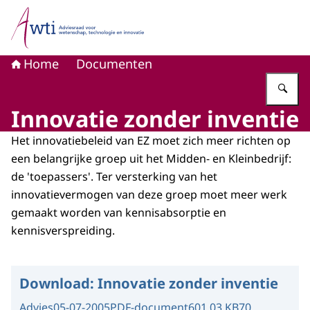
Naar de homepage van Adviesraad voor wetenschap, tech
Home
Documenten
Vu
Innovatie zonder inventie
Het innovatiebeleid van EZ moet zich meer richten op
een belangrijke groep uit het Midden- en Kleinbedrijf:
de 'toepassers'. Ter versterking van het
innovatievermogen van deze groep moet meer werk
gemaakt worden van kennisabsorptie en
kennisverspreiding.
Download:
Innovatie zonder inventie
Advies
05-07-2005
PDF-document
601.03 KB
70