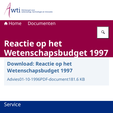
Naar de homepage van Adviesraad voor wetenschap, tech
Home
Documenten
Vu
Reactie op het
Wetenschapsbudget 1997
Download:
Reactie op het
Wetenschapsbudget 1997
Advies
01-10-1996
PDF-document
181.6 KB
Service