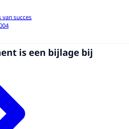
js van succes
004
nt is een bijlage bij