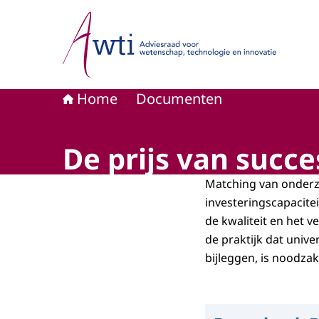
Naar de homepage van Adviesraad voor wetensc
Home
Documenten
De prijs van succe
Matching van onderzo
investeringscapacitei
de kwaliteit en het
de praktijk dat unive
bijleggen, is noodzake