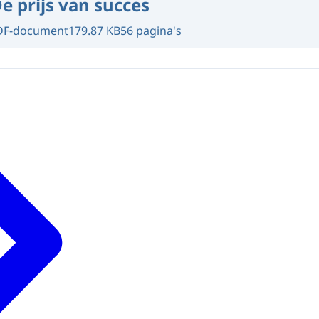
e prijs van succes
DF-document
179.87 KB
56 pagina's