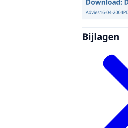
Download:
D
Advies
16-04-2004
P
Bijlagen