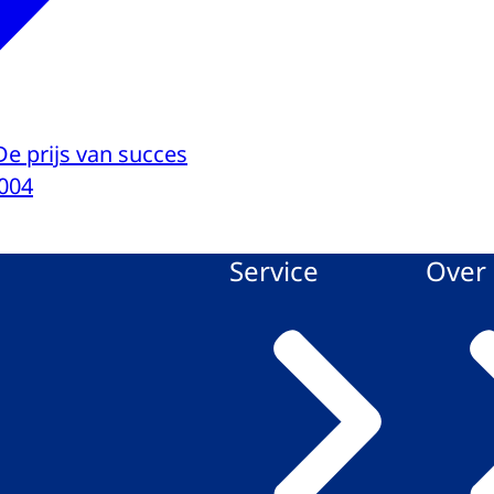
De prijs van succes
004
Service
Over 