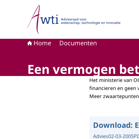
Naar de homepage van Adviesraad voor wetensc
Home
Documenten
Een vermogen bet
Het ministerie van O
financieren en geen 
Meer zwaartepunten v
Download:
E
Advies
02-03-2005
P