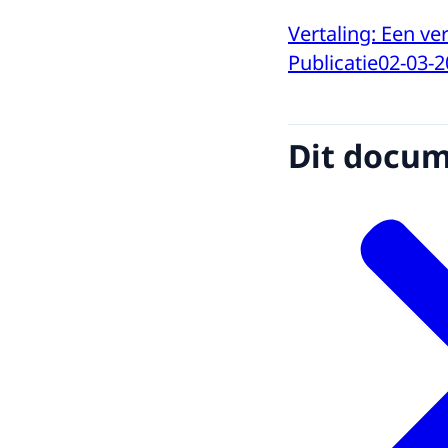
Vertaling: Een v
Publicatie
02-03-2
Dit docume