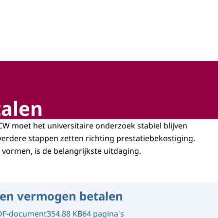
hap, technologie en innovatie
alen
CW moet het universitaire onderzoek stabiel blijven
verdere stappen zetten richting prestatiebekostiging.
ormen, is de belangrijkste uitdaging.
en vermogen betalen
DF-document
354.88 KB
64 pagina's