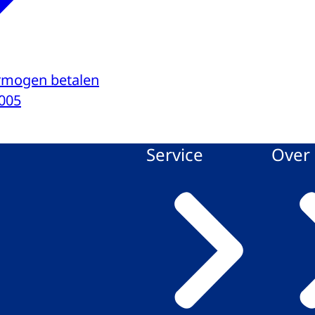
ermogen betalen
005
Service
Over 