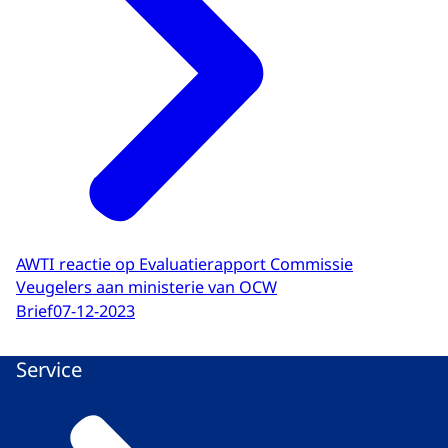
AWTI reactie op Evaluatierapport Commissie
Veugelers aan ministerie van OCW
Brief
07-12-2023
Service