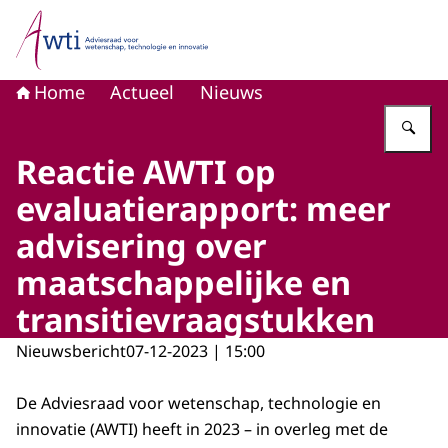
Naar de homepage van Adviesraad voor wetenschap, tech
Home
Actueel
Nieuws
Vu
Reactie AWTI op
evaluatierapport: meer
advisering over
maatschappelijke en
transitievraagstukken
Nieuwsbericht
07-12-2023 | 15:00
De Adviesraad voor wetenschap, technologie en
innovatie (AWTI) heeft in 2023 – in overleg met de