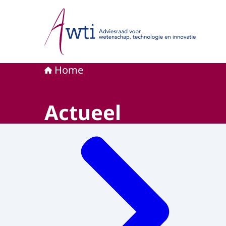
Naar de homepage van Adviesraad voor wetensc
Home
Actueel
Menu