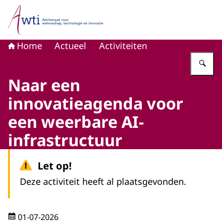
Naar de homepage van Adviesraad voor wetenschap, tech
Home
Actueel
Activiteiten
Vu
Naar een
innovatieagenda voor
een weerbare AI-
infrastructuur
Let op!
Deze activiteit heeft al plaatsgevonden.
01-07-2026