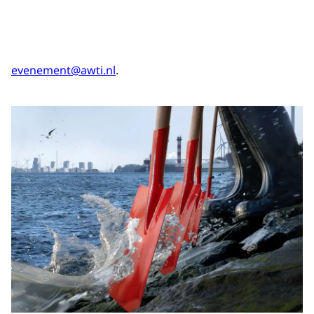
evenement@awti.nl
.