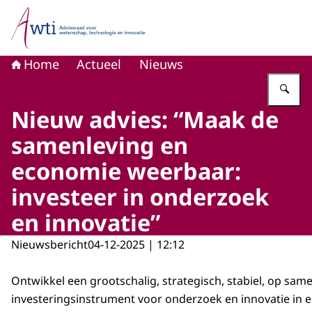
Naar de homepage van Adviesraad voor wetenschap, tech
Home
Actueel
Nieuws
Vu
Nieuw advies: “Maak de
samenleving en
economie weerbaar:
investeer in onderzoek
en innovatie”
Nieuwsbericht
04-12-2025 | 12:12
Ontwikkel een grootschalig, strategisch, stabiel, op sam
investeringsinstrument voor onderzoek en innovatie in e