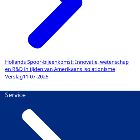
Hollands Spoor-bijeenkomst: Innovatie, wetenschap
en R&D in tijden van Amerikaans isolationisme
Verslag
11-07-2025
Service