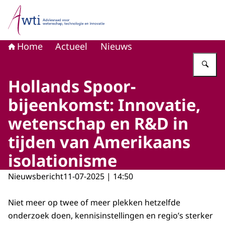
Naar de homepage van Adviesraad voor wetenschap, tech
Home
Actueel
Nieuws
Vu
Hollands Spoor-
bijeenkomst: Innovatie,
wetenschap en R&D in
tijden van Amerikaans
isolationisme
Nieuwsbericht
11-07-2025 | 14:50
Niet meer op twee of meer plekken hetzelfde
onderzoek doen, kennisinstellingen en regio’s sterker