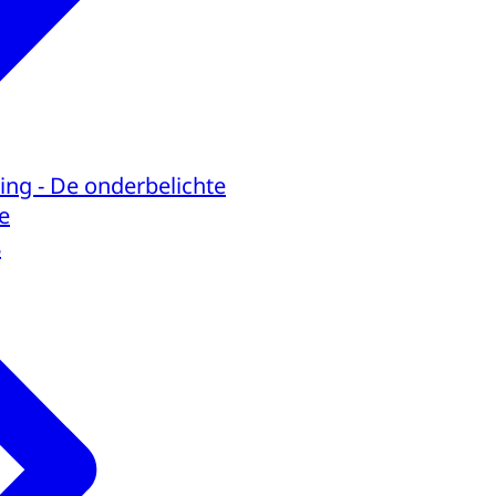
ing - De onderbelichte
e
8