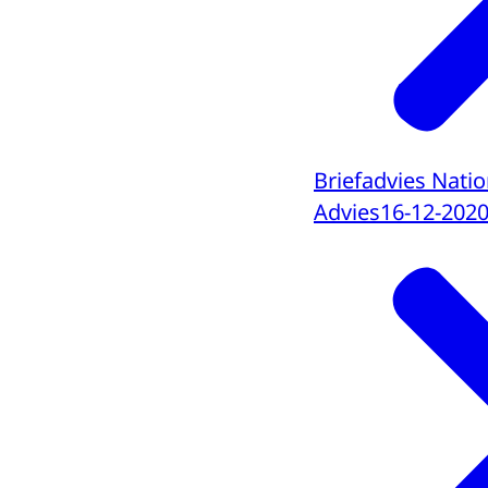
Briefadvies Nati
Advies
16-12-202