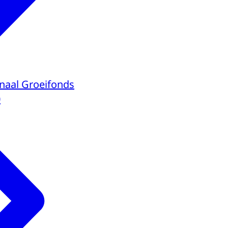
onaal Groeifonds
0