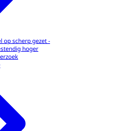
el op scherp gezet -
stendig hoger
derzoek
9