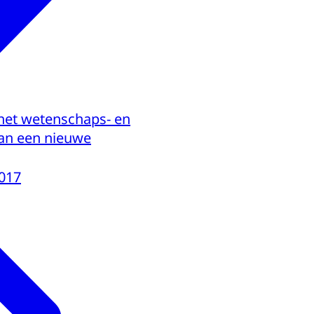
 het wetenschaps- en
van een nieuwe
017