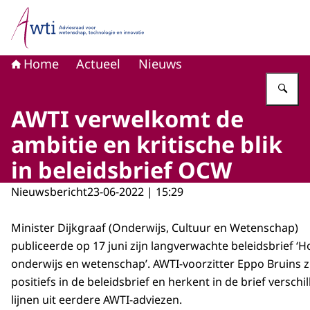
Naar de homepage van Adviesraad voor wetenschap, tech
Home
Actueel
Nieuws
Vu
AWTI verwelkomt de
ambitie en kritische blik
in beleidsbrief OCW
Nieuwsbericht
23-06-2022 | 15:29
Minister Dijkgraaf (Onderwijs, Cultuur en Wetenschap)
publiceerde op 17 juni zijn langverwachte beleidsbrief ‘
onderwijs en wetenschap’. AWTI-voorzitter Eppo Bruins zi
positiefs in de beleidsbrief en herkent in de brief verschi
lijnen uit eerdere AWTI-adviezen.