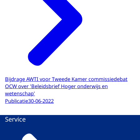
Bijdrage AWTI voor Tweede Kamer commissiedebat
OCW over 'Beleidsbrief Hoger onderwijs en
wetenschap'
Publicatie
30-06-2022
Service