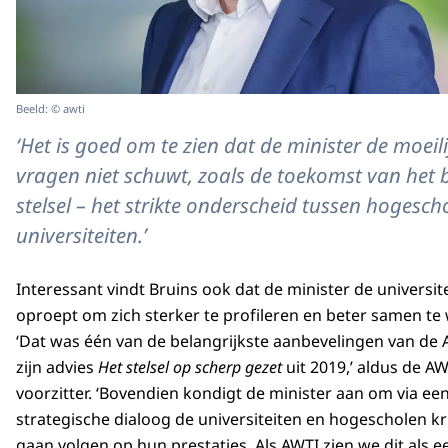
Beeld: © awti
‘Het is goed om te zien dat de minister de moeili
vragen niet schuwt, zoals de toekomst van het 
stelsel – het strikte onderscheid tussen hogesch
universiteiten.’
Interessant vindt Bruins ook dat de minister de universit
oproept om zich sterker te profileren en beter samen te
‘Dat was één van de belangrijkste aanbevelingen van de 
zijn advies
Het stelsel op scherp gezet
uit 2019,’ aldus de AW
voorzitter. ‘Bovendien kondigt de minister aan om via ee
strategische dialoog de universiteiten en hogescholen kri
gaan volgen op hun prestaties. Als AWTI zien we dit als e