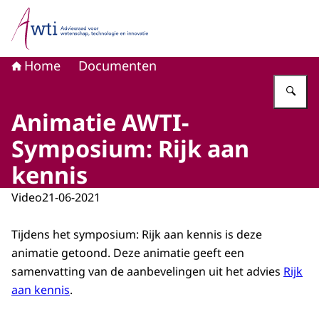
Naar de homepage van Adviesraad voor wetenschap, tech
Home
Documenten
Vu
Animatie AWTI-
Symposium: Rijk aan
kennis
Video
21-06-2021
Tijdens het symposium: Rijk aan kennis is deze
animatie getoond. Deze animatie geeft een
samenvatting van de aanbevelingen uit het advies
Rijk
aan kennis
.