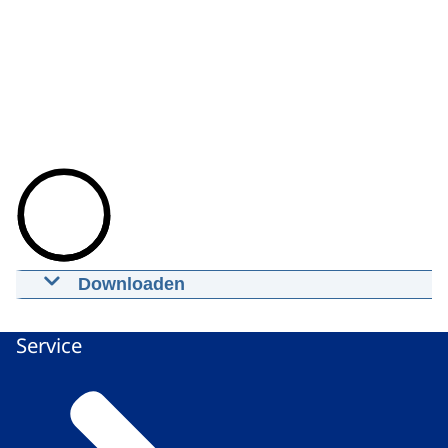
Downloaden
Animatie AWTI-Symposium: Rijk aan
kennis
Service
21-06-2021
00:02:09
mp4
Download