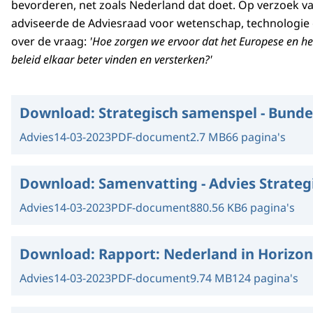
bevorderen, net zoals Nederland dat doet. Op verzoek v
adviseerde de Adviesraad voor wetenschap, technologie 
over de vraag:
'Hoe zorgen we ervoor dat het Europese en h
beleid elkaar beter vinden en versterken?'
Download:
Strategisch samenspel - Bunde
Advies
14-03-2023
PDF-document
2.7 MB
66 pagina's
Download:
Samenvatting - Advies Strate
Advies
14-03-2023
PDF-document
880.56 KB
6 pagina's
Download:
Rapport: Nederland in Horizo
Advies
14-03-2023
PDF-document
9.74 MB
124 pagina's