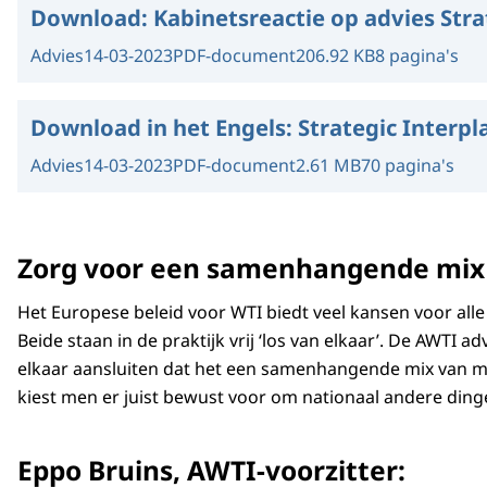
Download:
Kabinetsreactie op advies Str
Advies
14-03-2023
PDF-document
206.92 KB
8 pagina's
Download in het Engels:
Strategic Interpl
Advies
14-03-2023
PDF-document
2.61 MB
70 pagina's
Zorg voor een samenhangende mix 
Het Europese beleid voor WTI biedt veel kansen voor all
Beide staan in de praktijk vrij ‘los van elkaar’. De AWT
elkaar aansluiten dat het een samenhangende mix van maa
kiest men er juist bewust voor om nationaal andere din
Eppo Bruins, AWTI-voorzitter: