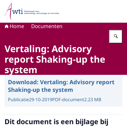
Naar de homepage van Adviesraad voor wetenschap, tech
Home
Documenten
Vu
Vertaling: Advisory
report Shaking-up the
system
Download:
Vertaling: Advisory report
Shaking-up the system
Publicatie
29-10-2019
PDF-document
2.23 MB
Dit document is een bijlage bij