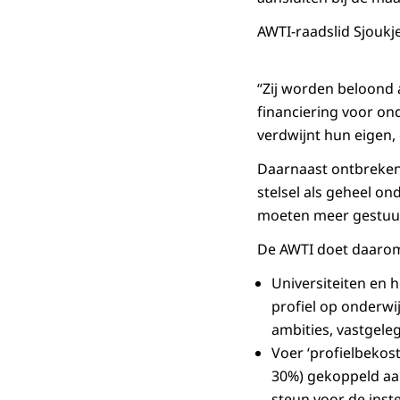
AWTI-raadslid Sjoukj
“Zij worden beloond 
financiering voor on
verdwijnt hun eigen
Daarnaast ontbreken 
stelsel als geheel o
moeten meer gestuur
De AWTI doet daarom
Universiteiten en 
profiel op onderwi
ambities, vastgele
Voer ‘profielbekost
30%) gekoppeld aan 
steun voor de inst