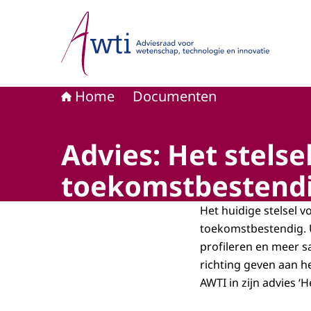
Naar de homepage van Adviesraad voor wetensc
Home
Documenten
Advies: Het stelse
toekomstbestendi
Het huidige stelsel 
toekomstbestendig. U
profileren en meer 
richting geven aan he
AWTI in zijn advies ‘H