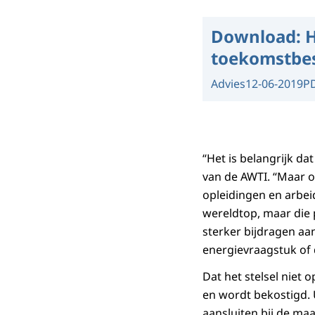
Download:
H
toekomstbes
Advies
12-06-2019
P
“Het is belangrijk dat
van de AWTI. “Maar op
opleidingen en arbei
wereldtop, maar die 
sterker bijdragen aa
energievraagstuk of
Dat het stelsel niet 
en wordt bekostigd. 
aansluiten bij de maa