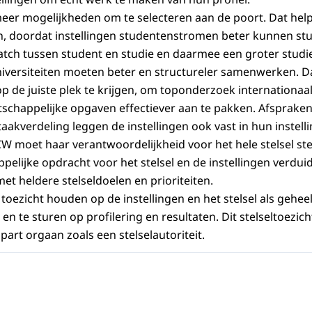
meer mogelijkheden om te selecteren aan de poort. Dat he
ren, doordat instellingen studentenstromen beter kunnen st
tch tussen student en studie en daarmee een groter studi
iversiteiten moeten beter en structureler samenwerken. D
p de juiste plek te krijgen, om toponderzoek internationaal
chappelijke opgaven effectiever aan te pakken. Afsprake
akverdeling leggen de instellingen ook vast in hun instelli
W moet haar verantwoordelijkheid voor het hele stelsel ste
elijke opdracht voor het stelsel en de instellingen verduid
et heldere stelseldoelen en prioriteiten.
 toezicht houden op de instellingen en het stelsel als geheel
n te sturen op profilering en resultaten. Dit stelseltoezic
art orgaan zoals een stelselautoriteit.