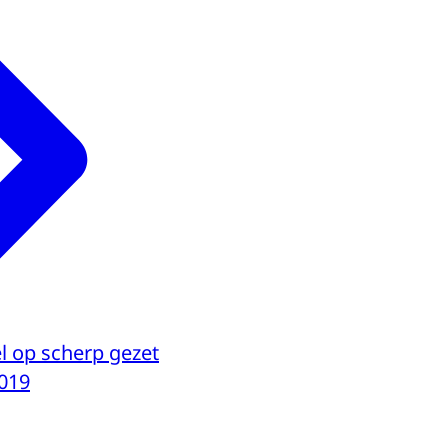
el op scherp gezet
019