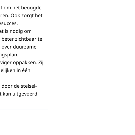
lpt om het beoogde
uren. Ook zorgt het
esucces.
at is nodig om
 beter zichtbaar te
n over duurzame
ngsplan.
viger oppakken. Zij
elijken in één
 door de stelsel­
ht kan uitgevoerd