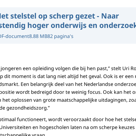
et stelstel op scherp gezet - Naar
tendig hoger onderwijs en onderzoe
DF-document
8.88 MB
82 pagina's
 jongeren een opleiding volgen die bij hen past,” stelt Uri R
 dit moment is dat lang niet altijd het geval. Ook is er ee
dsmarkt. Een belangrijk deel van het Nederlandse onderzoe
positie wordt bedreigd door te weinig focus. Ook kan het 
n het oplossen van grote maatschappelijke uitdagingen, zoa
 de gezondheidszorg.”
optimaal functioneert, wordt veroorzaakt door hoe het stels
Universiteiten en hogescholen laten na om scherpe keuzes
tschappelijke vraag.