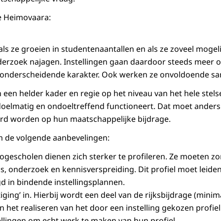
e Heimovaara:
als ze groeien in studentenaantallen en als ze zoveel mogel
derzoek najagen. Instellingen gaan daardoor steeds meer op
, onderscheidende karakter. Ook werken ze onvoldoende s
een helder kader en regie op het niveau van het hele stels
ndoelmatig en ondoeltreffend functioneert. Dat moet anders:
d worden op hun maatschappelijke bijdrage.
 de volgende aanbevelingen:
hogescholen dienen zich sterker te profileren. Ze moeten z
js, onderzoek en kennisverspreiding. Dit profiel moet leide
gd in bindende instellingsplannen.
iging’ in. Hierbij wordt een deel van de rijksbijdrage (mini
het realiseren van het door een instelling gekozen profiel.
ellingen om echt werk te maken van hun profiel.