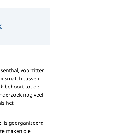
k
osenthal, voorzitter
n mismatch tussen
k behoort tot de
onderzoek nog veel
ls het
el is georganiseerd
 te maken die