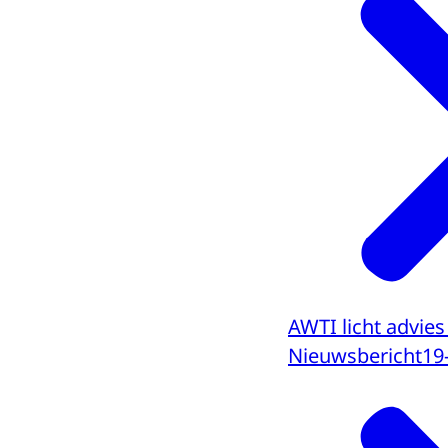
AWTI licht advie
Nieuwsbericht
19