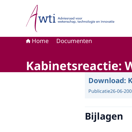
Naar de homepage van Adviesraad voor wetensc
Home
Documenten
Kabinetsreactie: 
Download:
K
Publicatie
26-06-200
Bijlagen