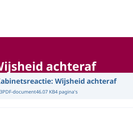
hap, technologie en innovatie
Wijsheid achteraf
abinetsreactie: Wijsheid achteraf
3
PDF-document
46.07 KB
4 pagina's