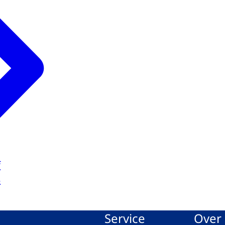
f
3
Service
Over 