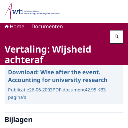
Naar de homepage van Adviesraad voor wetenschap, tech
Home
Documenten
Vu
Vertaling: Wijsheid
achteraf
Download:
Wise after the event.
Accounting for university research
Publicatie
26-06-2003
PDF-document
42.95 KB
3
pagina's
Bijlagen