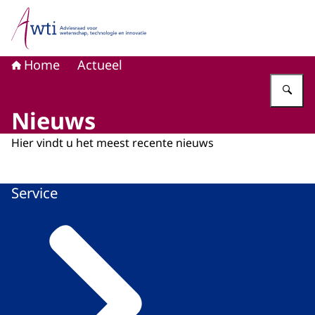
Naar de homepage van Adviesraad voor wetenschap, tech
Home
Actueel
Vu
Nieuws
Hier vindt u het meest recente nieuws
Service