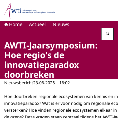
Naar de homepage van Adviesraad voor wetenschap, tech
Home
Actueel
Nieuws
Vu
AWTI-Jaarsymposium:
Hoe regio's de
innovatieparadox
doorbreken
Nieuwsbericht
23-06-2026 | 16:02
Hoe doorbreken regionale ecosystemen van kennis en in
innovatieparadox? Wat is er voor nodig om regionale ec
versterken? Hoe vinden regionale ecosystemen elkaar in
de grens? Deze vragen staan centraal tijdens het AWTI-