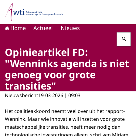
Naar de homepage van Adviesraad voor wetenschap, tech
Home
Actueel
Nieuws
Vu
Opinieartikel FD:
"Wenninks agenda is niet
genoeg voor grote
transities"
Nieuwsbericht
19-03-2026 | 09:03
Het coalitieakkoord neemt veel over uit het rapport-
Wennink. Maar wie innovatie wil inzetten voor grote
maatschappelijke transities, heeft meer nodig dan
technologische investeringen alleen, schrijven Mirjam