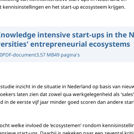
t kennisinstellingen en het start-up ecosysteem krijgen.
nowledge intensive start-ups in the 
ersities' entrepreneurial ecosystems
0
PDF-document
3.57 MB
49 pagina's
 studie inzicht in de situatie in Nederland op basis van nie
ekers laten zien dat zowel qua werkgelegenheid als ‘sales’
d in de eerste vijf jaar minder goed scoren dan andere star
ocht welke invloed de ‘ecosystemen’ rondom kennisinstell
nsieve start-ups. Daarbij is gekeken naar een zevental krit