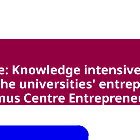
hap, technologie en innovatie
: Knowledge intensive 
he universities' entre
mus Centre Entreprene