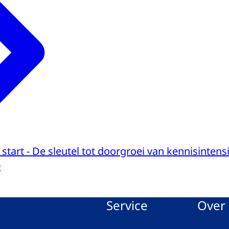
 start - De sleutel tot doorgroei van kennisintens
0
Service
Over 