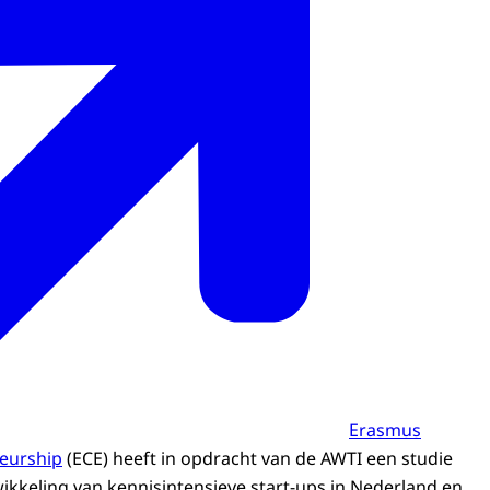
Erasmus
neurship
(ECE) heeft in opdracht van de AWTI een studie
wikkeling van kennisintensieve start-ups in Nederland en