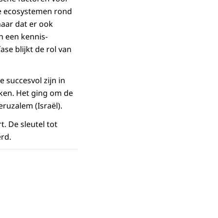
die ecosystemen rond
maar dat er ook
n een kennis­
ase blijkt de rol van
e succesvol zijn in
ken. Het ging om de
ruzalem (Israël).
. De sleutel tot
erd.