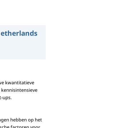
Netherlands
uwe kwantitatieve
 kennisintensieve
t-ups.
ingen hebben op het
ische factoren voor