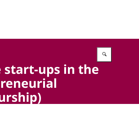
Vul in wat 
start-ups in the
preneurial
urship)