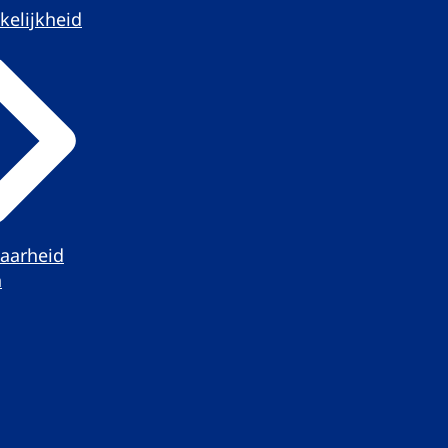
kelijkheid
aarheid
n