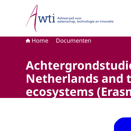
Naar de homepage van Adviesraad voor wetensc
Home
Documenten
Achtergrondstudie
Netherlands and t
ecosystems (Eras