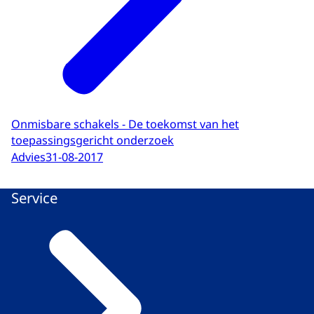
Onmisbare schakels - De toekomst van het
toepassingsgericht onderzoek
Advies
31-08-2017
Service