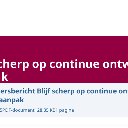
hap, technologie en innovatie
 scherp op continue ont
ak
ersbericht Blijf scherp op continue o
naanpak
5
PDF-document
128.85 KB
1 pagina