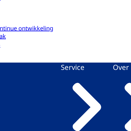
ontinue ontwikkeling
ak
5
Service
Over 