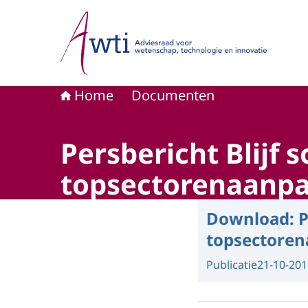
Naar de homepage van Adviesraad voor wetensc
Home
Documenten
Persbericht Blijf
topsectorenaanp
Download:
P
topsectore
Publicatie
21-10-201