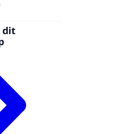
5
 dit
p