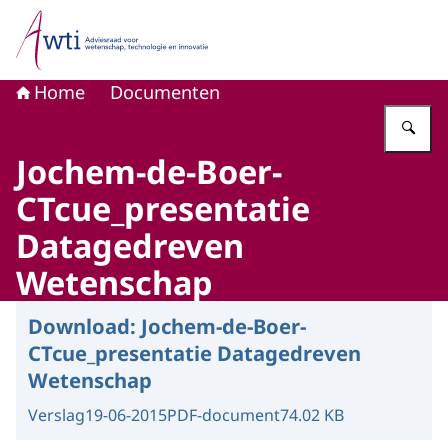
Naar de homepage van Adviesraad voor wetenschap, tech
Home
Documenten
Vu
Jochem-de-Boer-
CTcue_presentatie
Datagedreven
Wetenschap
Download:
Jochem-de-Boer-
CTcue_presentatie Datagedreven
Wetenschap
Verslag
19-06-2015
PDF-document
74.02 KB