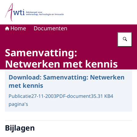
Naar de homepage van Adviesraad voor wetenschap, tech
Home
Documenten
Vu
Samenvatting:
Netwerken met kennis
Download:
Samenvatting: Netwerken
met kennis
Publicatie
27-11-2003
PDF-document
35.31 KB
4
pagina's
Bijlagen