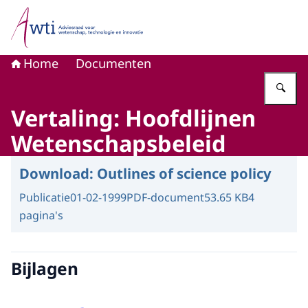
Naar de homepage van Adviesraad voor wetenschap, tech
Home
Documenten
Vu
Vertaling: Hoofdlijnen
Wetenschapsbeleid
Download:
Outlines of science policy
Publicatie
01-02-1999
PDF-document
53.65 KB
4
pagina's
Bijlagen