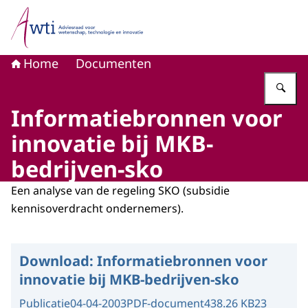
Naar de homepage van Adviesraad voor wetenschap, tech
Home
Documenten
Vu
Informatiebronnen voor
innovatie bij MKB-
bedrijven-sko
Een analyse van de regeling SKO (subsidie
kennisoverdracht ondernemers).
Download:
Informatiebronnen voor
innovatie bij MKB-bedrijven-sko
Publicatie
04-04-2003
PDF-document
438.26 KB
23